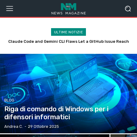
ULTIME NOTIZIE
Claude Code and Gemini CLI Flaws Let a GitHub Issue Reach
Norton antivirus business: fino a 70 euro di sconto sul primo
anno per proteggere l’azienda
CI Workflow Secrets
BLOG
Riga di comando di Windows per i
difensori informatici
Andrea C.
-
29 Ottobre 2025