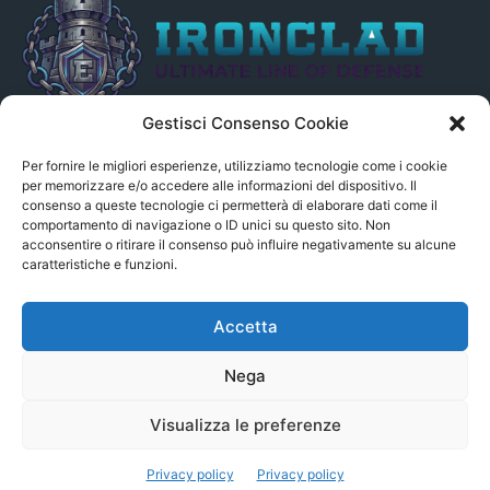
Gestisci Consenso Cookie
Il presente sito non è collegato in alcun modo, direttamente o
indirettamente, alle Fonti delle notizie segnalate né può essere
Per fornire le migliori esperienze, utilizziamo tecnologie come i cookie
ritenuto responsabile ad alcun titolo dei loro contenuti. Si precisa
per memorizzare e/o accedere alle informazioni del dispositivo. Il
consenso a queste tecnologie ci permetterà di elaborare dati come il
altresì che le notizie segnalate dall’aggregatore NON sono da
comportamento di navigazione o ID unici su questo sito. Non
intendersi in alcun modo di proprietà del sito GenSys.it, ad
acconsentire o ritirare il consenso può influire negativamente su alcune
eccezione degli articoli e dei documenti pubblicati nel blog.
caratteristiche e funzioni.
Contact us:
andrea.c@serverbay.it
Accetta
Nega
Visualizza le preferenze
© Copyright 2022 - Serverbay.it - Eteon.it
Privacy policy
Privacy policy
Aggregatore News
Privacy policy
Contatti