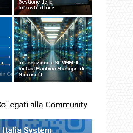
Gestione delle
Infrastrutture
BLOG
La
Introduzione a SCVMM: Il
Virtual Machine Manager di
Microsoft
ollegati alla Community
Italia System