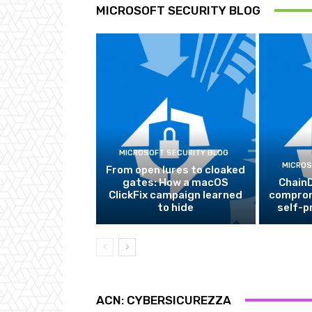
MICROSOFT SECURITY BLOG
MICROSOFT SECURITY BLOG
MICROS
From open lures to cloaked
gates: How a macOS
ChainD
ClickFix campaign learned
comprom
to hide
self-
ACN: CYBERSICUREZZA