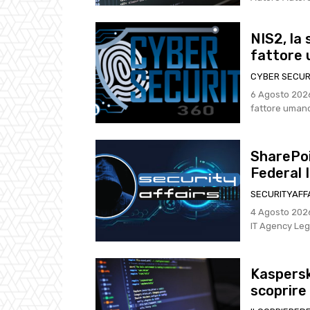
NIS2, la 
fattore 
CYBER SECUR
6 Agosto 2026, 18:31 NIS2, la sicurezza passa 
SharePoi
Federal 
SECURITYAFF
4 Agosto 2026, 23:31 SharePoint Flaws Used to H
IT A
Kaspersk
scoprire 