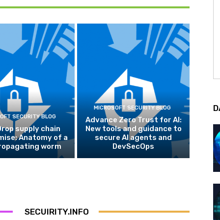
D
MICROSOFT SECURITY BLOG
OFT SECURITY BLOG
Advance Zero Trust for AI:
rop supply chain
New tools and guidance to
ise: Anatomy of a
secure AI agents and
propagating worm
DevSecOps
SECUIRITY.INFO