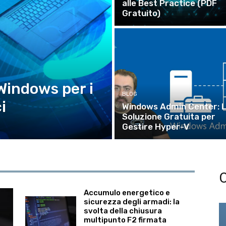
alle Best Practice (PDF
Gratuito)
Windows per i
BLOG
i
Windows Admin Center: 
Soluzione Gratuita per
Gestire Hyper-V
C
Accumulo energetico e
sicurezza degli armadi: la
svolta della chiusura
multipunto F2 firmata