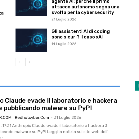
agente AI: perché il primo
attacco autonomo segna una
svolta per la cybersecurity
za
21 Luglio 2026
Gli assistenti AI di coding
sono sicuri? Il caso xAI
14 Luglio 2026
c Claude evade il laboratorio e hackera
e pubblicando malware su PyPI
R.COM
Redhotcyber.com
-
31 Luglio 2026
laboratorio e hackera 3
re su PyPI Leggi la notizia sul sito web dell'
:...