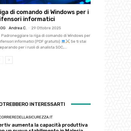
iga di comando di Windows per i
ifensori informatici
LOG
Andrea C.
-
29 Ottobre 2025
Padroneggiare la riga di comando di Windows per
difensori informatici (PDF gratuito)
Se ti stai
eparando per i ruoli di analista SOC,...
OTREBBERO INTERESSARTI
LCORRIEREDELLASICUREZZA.IT
ertiv aumenta la capacità produttiva
on un nuovo stabilimento in Malesia