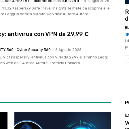
ELLASICUREZZA.IT
Ilcorrieredellasicurezza.it
-
31 Luglio 2026
: le mete da scoprire e le
R
truffe da evitare Leggi la notizia sul sito web dell' Autore Autore :...
d
B
y: antivirus con VPN da 29,99 €
i 
pr
ITY 360
Cyber Security 360
-
6 Agosto 2026
 29,99 € all’anno Leggi
 sito web dell' Autore Autore : Patrizia Chimera
P
I
V
c