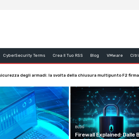
CyberSecurity Terms
Crea Il Tuo RSS
Blog
VMware
Citr
icurezza degli armadi: la svolta della chiusura multipunto F2 fir
ase
BLOG
Firewall Explained: Dalle 