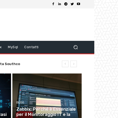
ix
MySql
Contatti
mata Southco
BLOG
Zabbix: Perché è Essenziale
Basi
per il Monitoraggio IT e la