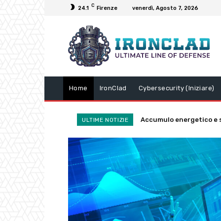
C
24.1
Firenze
venerdì, Agosto 7, 2026
Home
IronClad
Cybersecurity (Iniziare)
Accumulo energetico e s
WordPress 7.0.3 rele
ULTIME NOTIZIE