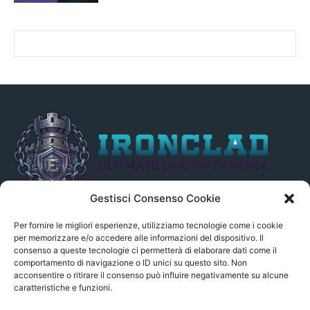
Gestisci Consenso Cookie
Il presente sito non è collegato in alcun modo, direttamente o
indirettamente, alle Fonti delle notizie segnalate né può essere
Per fornire le migliori esperienze, utilizziamo tecnologie come i cookie
ritenuto responsabile ad alcun titolo dei loro contenuti. Si precisa
per memorizzare e/o accedere alle informazioni del dispositivo. Il
consenso a queste tecnologie ci permetterà di elaborare dati come il
altresì che le notizie segnalate dall’aggregatore NON sono da
comportamento di navigazione o ID unici su questo sito. Non
intendersi in alcun modo di proprietà del sito GenSys.it, ad
acconsentire o ritirare il consenso può influire negativamente su alcune
eccezione degli articoli e dei documenti pubblicati nel blog.
caratteristiche e funzioni.
Contact us:
andrea.c@serverbay.it