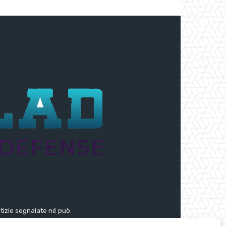
notizie segnalate né può
segnalate dall’aggregatore