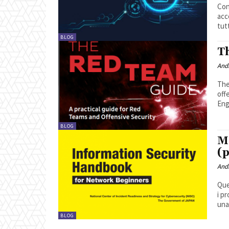
Con
acce
tut
BLOG
T
And
The
off
Eng
BLOG
M
(p
And
Que
i pr
una 
BLOG