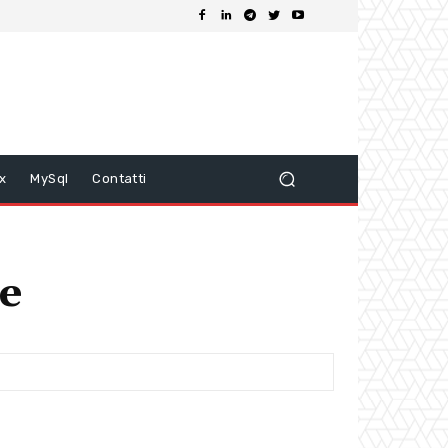
ix
MySql
Contatti
re