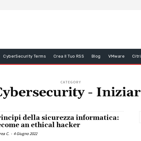
CyberSecurity Terms
Crea Il Tuo RSS
Blog
VMware
Citr
CATEGORY
ybersecurity - Inizia
incipi della sicurezza informatica:
ecome an ethical hacker
rea C.
-
4 Giugno 2022