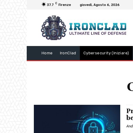
C
37.7
Firenze
giovedì, Agosto 6, 2026
Home
IronClad
Cybersecurity (Iniziare)
C
Pr
b
And