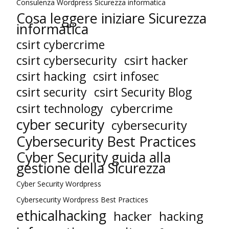
Consulenza Wordpress Sicurezza informatica
Cosa leggere iniziare Sicurezza
informatica
csirt cybercrime
csirt cybersecurity
csirt hacker
csirt hacking
csirt infosec
csirt security
csirt Security Blog
cybercrime
csirt technology
cyber security
cybersecurity
Cybersecurity Best Practices
Cyber Security guida alla
gestione della Sicurezza
Cyber Security Wordpress
Cybersecurity Wordpress Best Practices
ethicalhacking
hacker
hacking