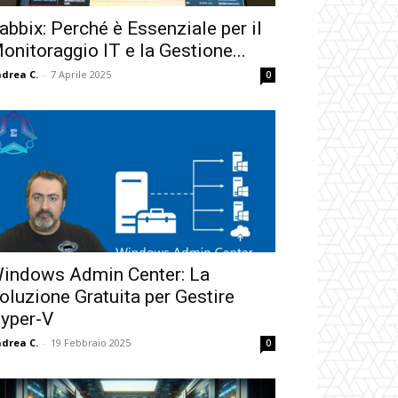
abbix: Perché è Essenziale per il
onitoraggio IT e la Gestione...
drea C.
-
7 Aprile 2025
0
indows Admin Center: La
oluzione Gratuita per Gestire
yper-V
drea C.
-
19 Febbraio 2025
0