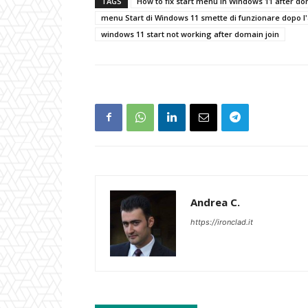
TAGS
How to fix start menu in Windows 11 after do
menu Start di Windows 11 smette di funzionare dopo l
windows 11 start not working after domain join
Andrea C.
https://ironclad.it