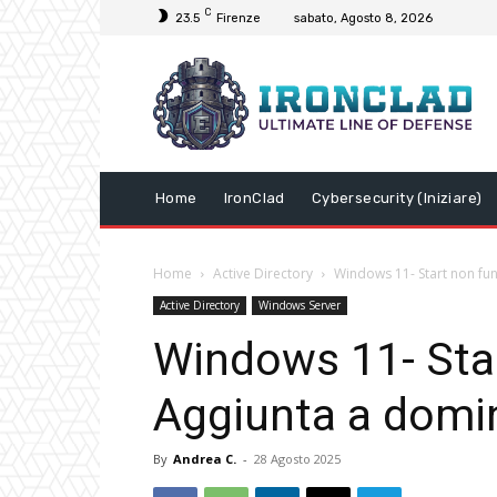
C
23.5
Firenze
sabato, Agosto 8, 2026
Home
IronClad
Cybersecurity (Iniziare)
Home
Active Directory
Windows 11- Start non fu
Active Directory
Windows Server
Windows 11- Sta
Aggiunta a domi
By
Andrea C.
-
28 Agosto 2025