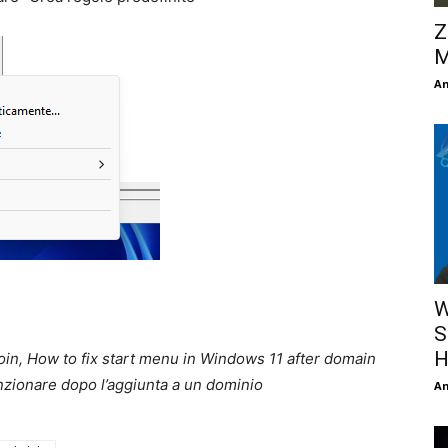
Z
M
An
W
S
H
oin, How to fix start menu in Windows 11 after domain
nzionare dopo l’aggiunta a un dominio
An