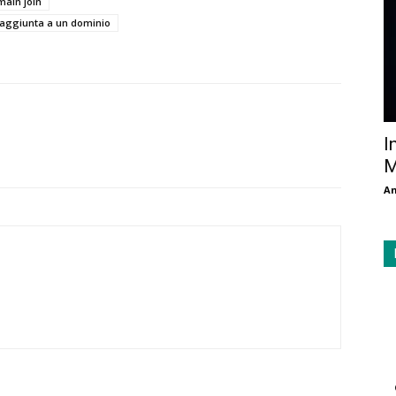
main join
'aggiunta a un dominio
I
M
An