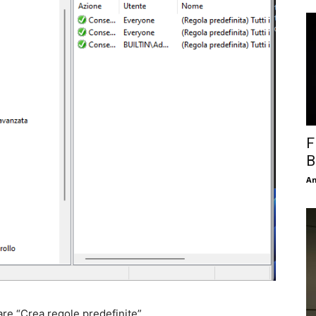
F
B
An
re “Crea regole predefinite”