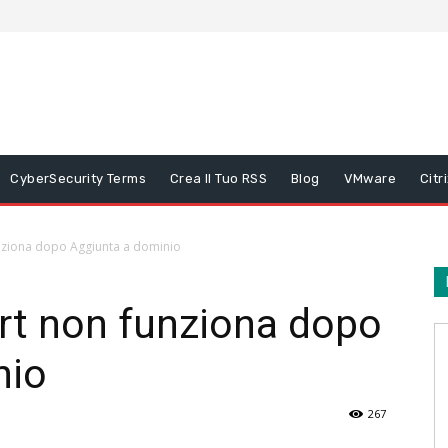
CyberSecurity Terms
Crea Il Tuo RSS
Blog
VMware
Citr
nziona dopo Aggiunta a dominio
rt non funziona dopo
nio
267