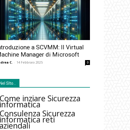
ntroduzione a SCVMM: Il Virtual
achine Manager di Microsoft
drea C.
-
14 Febbraio 2025
0
Nel SIto…
Come inziare Sicurezza
informatica
Consulenza Sicurezza
informatica reti
aziendali