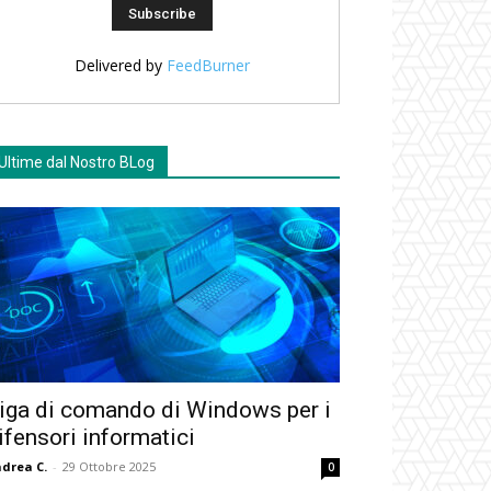
Delivered by
FeedBurner
Ultime dal Nostro BLog
iga di comando di Windows per i
ifensori informatici
drea C.
-
29 Ottobre 2025
0