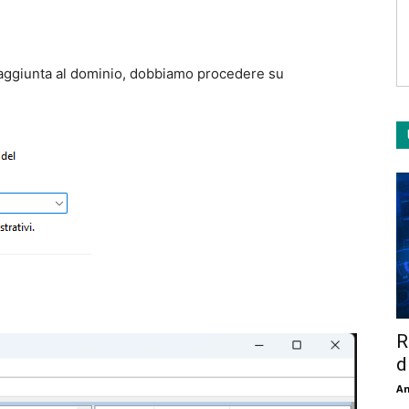
’aggiunta al dominio, dobbiamo procedere su
R
d
An