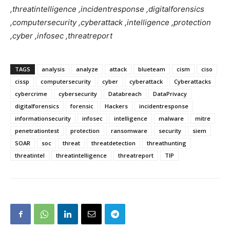
,threatintelligence ,incidentresponse ,digitalforensics
,computersecurity ,cyberattack ,intelligence ,protection
,cyber ,infosec ,threatreport
TAGS
analysis
analyze
attack
blueteam
cism
ciso
cissp
computersecurity
cyber
cyberattack
Cyberattacks
cybercrime
cybersecurity
Databreach
DataPrivacy
digitalforensics
forensic
Hackers
incidentresponse
informationsecurity
infosec
intelligence
malware
mitre
penetrationtest
protection
ransomware
security
siem
SOAR
soc
threat
threatdetection
threathunting
threatintel
threatintelligence
threatreport
TIP