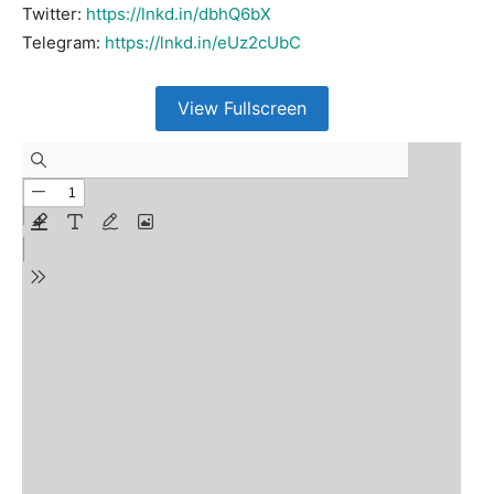
Twitter:
https://lnkd.in/dbhQ6bX
Telegram:
https://lnkd.in/eUz2cUbC
View Fullscreen