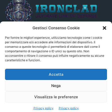
Gestisci Consenso Cookie
Il presente sito non è collegato in alcun modo, direttamente o
indirettamente, alle Fonti delle notizie segnalate né può essere
Per fornire le migliori esperienze, utilizziamo tecnologie come i cookie
ritenuto responsabile ad alcun titolo dei loro contenuti. Si precisa
per memorizzare e/o accedere alle informazioni del dispositivo. Il
consenso a queste tecnologie ci permetterà di elaborare dati come il
altresì che le notizie segnalate dall’aggregatore NON sono da
comportamento di navigazione o ID unici su questo sito. Non
intendersi in alcun modo di proprietà del sito GenSys.it, ad
acconsentire o ritirare il consenso può influire negativamente su alcune
eccezione degli articoli e dei documenti pubblicati nel blog.
caratteristiche e funzioni.
Contact us:
andrea.c@serverbay.it
Accetta
Nega
Visualizza le preferenze
© Copyright 2022 - Serverbay.it - Eteon.it
Aggregatore News
Privacy policy
Contatti
Privacy policy
Privacy policy