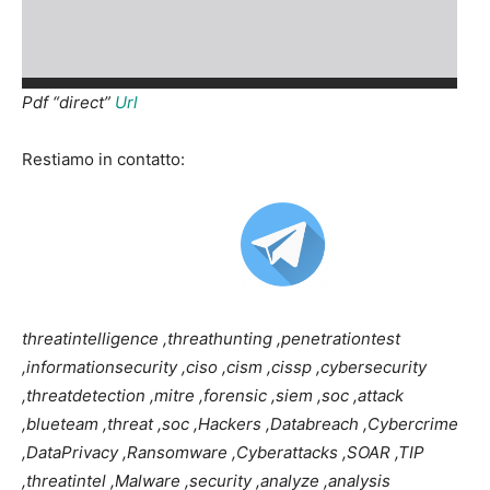
Pdf “direct”
Url
Restiamo in contatto:
threatintelligence ,threathunting ,penetrationtest
,informationsecurity ,ciso ,cism ,cissp ,cybersecurity
,threatdetection ,mitre ,forensic ,siem ,soc ,attack
,blueteam ,threat ,soc ,Hackers ,Databreach ,Cybercrime
,DataPrivacy ,Ransomware ,Cyberattacks ,SOAR ,TIP
,threatintel ,Malware ,security ,analyze ,analysis