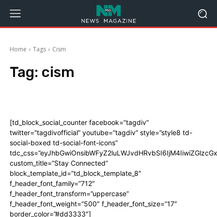
Home
Tags
Cism
Tag:
cism
[td_block_social_counter facebook=”tagdiv”
twitter=”tagdivofficial” youtube=”tagdiv” style=”style8 td-
social-boxed td-social-font-icons”
tdc_css=”eyJhbGwiOnsibWFyZ2luLWJvdHRvbSI6IjM4IiwiZGlz
custom_title=”Stay Connected”
block_template_id=”td_block_template_8″
f_header_font_family=”712″
f_header_font_transform=”uppercase”
f_header_font_weight=”500″ f_header_font_size=”17″
border_color=”#dd3333″]