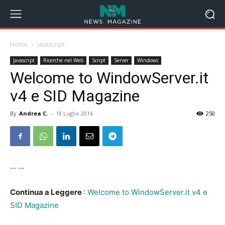
Home
Javascript
Javascript
Ricerche nel Web
Script
Server
Windows
Welcome to WindowServer.it
v4 e SID Magazine
By
Andrea C.
-
18 Luglio 2016
250
… …
Continua a Leggere
:
Welcome to WindowServer.it v4 e
SID Magazine