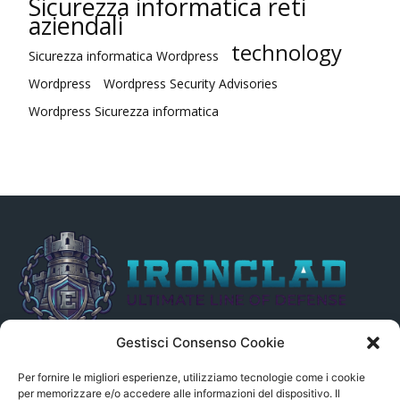
Sicurezza informatica reti
aziendali
technology
Sicurezza informatica Wordpress
Wordpress
Wordpress Security Advisories
Wordpress Sicurezza informatica
Gestisci Consenso Cookie
Il presente sito non è collegato in alcun modo, direttamente o
indirettamente, alle Fonti delle notizie segnalate né può essere
Per fornire le migliori esperienze, utilizziamo tecnologie come i cookie
ritenuto responsabile ad alcun titolo dei loro contenuti. Si precisa
per memorizzare e/o accedere alle informazioni del dispositivo. Il