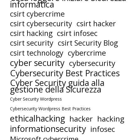
informatica
csirt cybercrime
csirt cybersecurity
csirt hacker
csirt hacking
csirt infosec
csirt security
csirt Security Blog
cybercrime
csirt technology
cyber security
cybersecurity
Cybersecurity Best Practices
Cyber Security guida alla
gestione della Sicurezza
Cyber Security Wordpress
Cybersecurity Wordpress Best Practices
ethicalhacking
hacker
hacking
informationsecurity
infosec
Microsoft cybercrime