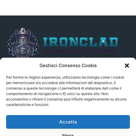
Gestisci Consenso Cookie
Il presente sito non è collegato in alcun modo, direttamente o
indirettamente, alle Fonti delle notizie segnalate né può essere
Per fornire le migliori esperienze, utilizziamo tecnologie come i cookie
ritenuto responsabile ad alcun titolo dei loro contenuti. Si precisa
per memorizzare e/o accedere alle informazioni del dispositivo. Il
consenso a queste tecnologie ci permetterà di elaborare dati come il
altresì che le notizie segnalate dall’aggregatore NON sono da
comportamento di navigazione o ID unici su questo sito. Non
intendersi in alcun modo di proprietà del sito GenSys.it, ad
acconsentire o ritirare il consenso può influire negativamente su alcune
eccezione degli articoli e dei documenti pubblicati nel blog.
caratteristiche e funzioni.
Contact us:
andrea.c@serverbay.it
Accetta
Nega