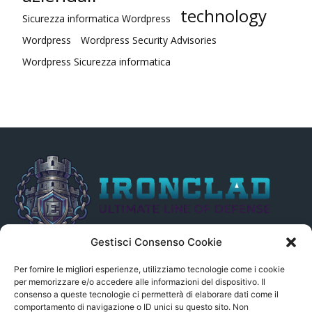
technology
Sicurezza informatica Wordpress
Wordpress
Wordpress Security Advisories
Wordpress Sicurezza informatica
Gestisci Consenso Cookie
Il presente sito non è collegato in alcun modo, direttamente o
indirettamente, alle Fonti delle notizie segnalate né può essere
Per fornire le migliori esperienze, utilizziamo tecnologie come i cookie
ritenuto responsabile ad alcun titolo dei loro contenuti. Si precisa
per memorizzare e/o accedere alle informazioni del dispositivo. Il
consenso a queste tecnologie ci permetterà di elaborare dati come il
altresì che le notizie segnalate dall’aggregatore NON sono da
comportamento di navigazione o ID unici su questo sito. Non
intendersi in alcun modo di proprietà del sito GenSys.it, ad