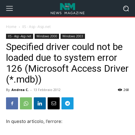
Home
IIS - Asp -Asp.net
IIS - Asp -Asp.net
Windows 2000
Windows 2003
Specified driver could not be
loaded due to system error
126 (Microsoft Access Driver
(*.mdb))
By
Andrea C.
-
13 Febbraio 2012
268
In questo articolo, l’errore: