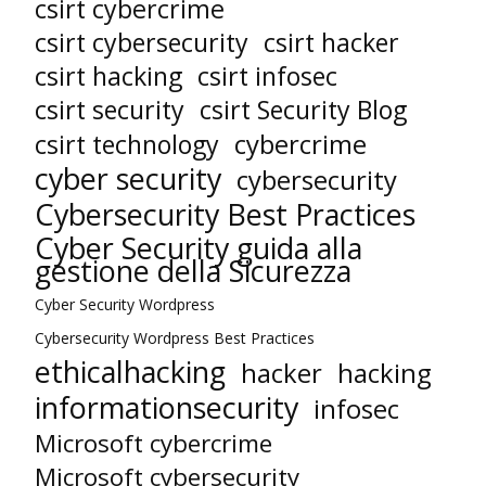
csirt cybercrime
csirt cybersecurity
csirt hacker
csirt hacking
csirt infosec
csirt security
csirt Security Blog
cybercrime
csirt technology
cyber security
cybersecurity
Cybersecurity Best Practices
Cyber Security guida alla
gestione della Sicurezza
Cyber Security Wordpress
Cybersecurity Wordpress Best Practices
ethicalhacking
hacker
hacking
informationsecurity
infosec
Microsoft cybercrime
Microsoft cybersecurity