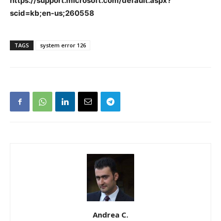
https://support.microsoft.com/default.aspx?
scid=kb;en-us;260558
TAGS
system error 126
Andrea C.