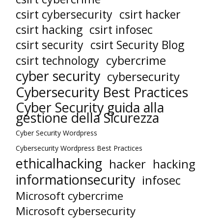
csirt cybersecurity
csirt hacker
csirt hacking
csirt infosec
csirt security
csirt Security Blog
cybercrime
csirt technology
cyber security
cybersecurity
Cybersecurity Best Practices
Cyber Security guida alla
gestione della Sicurezza
Cyber Security Wordpress
Cybersecurity Wordpress Best Practices
ethicalhacking
hacker
hacking
informationsecurity
infosec
Microsoft cybercrime
Microsoft cybersecurity