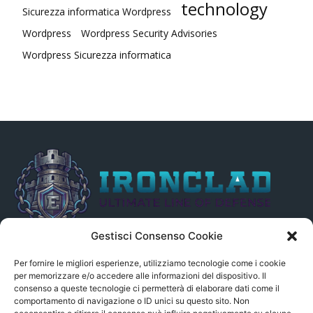
technology
Sicurezza informatica Wordpress
Wordpress
Wordpress Security Advisories
Wordpress Sicurezza informatica
Gestisci Consenso Cookie
Il presente sito non è collegato in alcun modo, direttamente o
indirettamente, alle Fonti delle notizie segnalate né può essere
Per fornire le migliori esperienze, utilizziamo tecnologie come i cookie
ritenuto responsabile ad alcun titolo dei loro contenuti. Si precisa
per memorizzare e/o accedere alle informazioni del dispositivo. Il
consenso a queste tecnologie ci permetterà di elaborare dati come il
altresì che le notizie segnalate dall’aggregatore NON sono da
comportamento di navigazione o ID unici su questo sito. Non
intendersi in alcun modo di proprietà del sito GenSys.it, ad