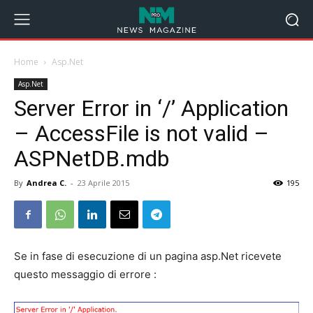
Home
Asp.Net
Asp.Net
Server Error in ‘/’ Application
– AccessFile is not valid –
ASPNetDB.mdb
By
Andrea C.
-
23 Aprile 2015
195
Se in fase di esecuzione di un pagina asp.Net ricevete
questo messaggio di errore :