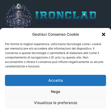
Gestisci Consenso Cookie
Il presente sito non è collegato in alcun modo, direttamente o
indirettamente, alle Fonti delle notizie segnalate né può essere
Per fornire le migliori esperienze, utilizziamo tecnologie come i cookie
ritenuto responsabile ad alcun titolo dei loro contenuti. Si precisa
per memorizzare e/o accedere alle informazioni del dispositivo. Il
consenso a queste tecnologie ci permetterà di elaborare dati come il
altresì che le notizie segnalate dall’aggregatore NON sono da
comportamento di navigazione o ID unici su questo sito. Non
intendersi in alcun modo di proprietà del sito GenSys.it, ad
acconsentire o ritirare il consenso può influire negativamente su alcune
eccezione degli articoli e dei documenti pubblicati nel blog.
caratteristiche e funzioni.
Contact us:
andrea.c@serverbay.it
Accetta
Nega
Visualizza le preferenze
© Copyright 2022 - Serverbay.it - Eteon.it