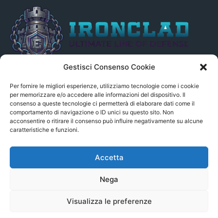
Gestisci Consenso Cookie
Il presente sito non è collegato in alcun modo, direttamente o
indirettamente, alle Fonti delle notizie segnalate né può essere
Per fornire le migliori esperienze, utilizziamo tecnologie come i cookie
ritenuto responsabile ad alcun titolo dei loro contenuti. Si precisa
per memorizzare e/o accedere alle informazioni del dispositivo. Il
consenso a queste tecnologie ci permetterà di elaborare dati come il
altresì che le notizie segnalate dall’aggregatore NON sono da
comportamento di navigazione o ID unici su questo sito. Non
intendersi in alcun modo di proprietà del sito GenSys.it, ad
acconsentire o ritirare il consenso può influire negativamente su alcune
eccezione degli articoli e dei documenti pubblicati nel blog.
caratteristiche e funzioni.
Contact us:
andrea.c@serverbay.it
Accetta
Nega
Visualizza le preferenze
© Copyright 2022 - Serverbay.it - Eteon.it