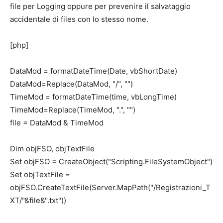
file per Logging oppure per prevenire il salvataggio
accidentale di files con lo stesso nome.
[php]
DataMod = formatDateTime(Date, vbShortDate)
DataMod=Replace(DataMod, "/", "")
TimeMod = formatDateTime(time, vbLongTime)
TimeMod=Replace(TimeMod, ".", "")
file = DataMod & TimeMod
Dim objFSO, objTextFile
Set objFSO = CreateObject("Scripting.FileSystemObject")
Set objTextFile =
objFSO.CreateTextFile(Server.MapPath("/Registrazioni_T
XT/"&file&".txt"))