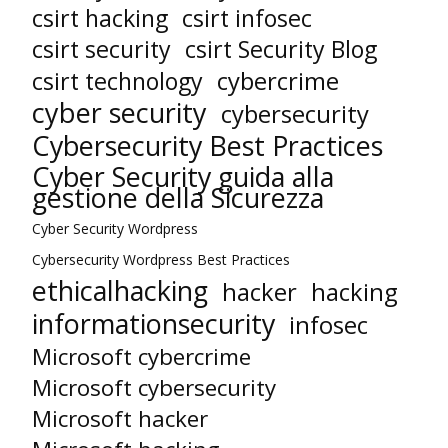
csirt hacking
csirt infosec
csirt security
csirt Security Blog
cybercrime
csirt technology
cyber security
cybersecurity
Cybersecurity Best Practices
Cyber Security guida alla
gestione della Sicurezza
Cyber Security Wordpress
Cybersecurity Wordpress Best Practices
ethicalhacking
hacker
hacking
informationsecurity
infosec
Microsoft cybercrime
Microsoft cybersecurity
Microsoft hacker