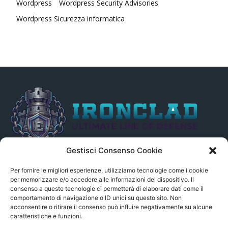
Wordpress
Wordpress Security Advisories
Wordpress Sicurezza informatica
Gestisci Consenso Cookie
Il presente sito non è collegato in alcun modo, direttamente o
indirettamente, alle Fonti delle notizie segnalate né può essere
Per fornire le migliori esperienze, utilizziamo tecnologie come i cookie
ritenuto responsabile ad alcun titolo dei loro contenuti. Si precisa
per memorizzare e/o accedere alle informazioni del dispositivo. Il
consenso a queste tecnologie ci permetterà di elaborare dati come il
altresì che le notizie segnalate dall’aggregatore NON sono da
comportamento di navigazione o ID unici su questo sito. Non
intendersi in alcun modo di proprietà del sito GenSys.it, ad
acconsentire o ritirare il consenso può influire negativamente su alcune
eccezione degli articoli e dei documenti pubblicati nel blog.
caratteristiche e funzioni.