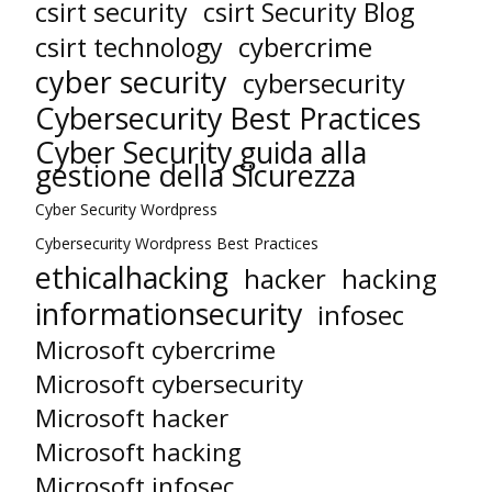
csirt security
csirt Security Blog
cybercrime
csirt technology
cyber security
cybersecurity
Cybersecurity Best Practices
Cyber Security guida alla
gestione della Sicurezza
Cyber Security Wordpress
Cybersecurity Wordpress Best Practices
ethicalhacking
hacker
hacking
informationsecurity
infosec
Microsoft cybercrime
Microsoft cybersecurity
Microsoft hacker
Microsoft hacking
Microsoft infosec