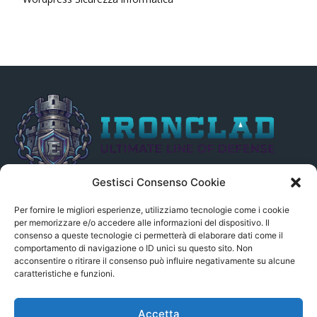
Gestisci Consenso Cookie
Il presente sito non è collegato in alcun modo, direttamente o
indirettamente, alle Fonti delle notizie segnalate né può essere
Per fornire le migliori esperienze, utilizziamo tecnologie come i cookie
ritenuto responsabile ad alcun titolo dei loro contenuti. Si precisa
per memorizzare e/o accedere alle informazioni del dispositivo. Il
consenso a queste tecnologie ci permetterà di elaborare dati come il
altresì che le notizie segnalate dall’aggregatore NON sono da
comportamento di navigazione o ID unici su questo sito. Non
intendersi in alcun modo di proprietà del sito GenSys.it, ad
acconsentire o ritirare il consenso può influire negativamente su alcune
eccezione degli articoli e dei documenti pubblicati nel blog.
caratteristiche e funzioni.
Contact us:
andrea.c@serverbay.it
Accetta