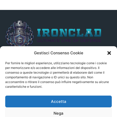
Gestisci Consenso Cookie
Il presente sito non è collegato in alcun modo, direttamente o
indirettamente, alle Fonti delle notizie segnalate né può essere
Per fornire le migliori esperienze, utilizziamo tecnologie come i cookie
ritenuto responsabile ad alcun titolo dei loro contenuti. Si precisa
per memorizzare e/o accedere alle informazioni del dispositivo. Il
consenso a queste tecnologie ci permetterà di elaborare dati come il
altresì che le notizie segnalate dall’aggregatore NON sono da
comportamento di navigazione o ID unici su questo sito. Non
intendersi in alcun modo di proprietà del sito GenSys.it, ad
acconsentire o ritirare il consenso può influire negativamente su alcune
eccezione degli articoli e dei documenti pubblicati nel blog.
caratteristiche e funzioni.
Contact us:
andrea.c@serverbay.it
Accetta
Nega