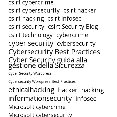
csirt cybercrime
csirt cybersecurity
csirt hacker
csirt hacking
csirt infosec
csirt security
csirt Security Blog
cybercrime
csirt technology
cyber security
cybersecurity
Cybersecurity Best Practices
Cyber Security guida alla
gestione della Sicurezza
Cyber Security Wordpress
Cybersecurity Wordpress Best Practices
ethicalhacking
hacker
hacking
informationsecurity
infosec
Microsoft cybercrime
Microsoft cybersecurity