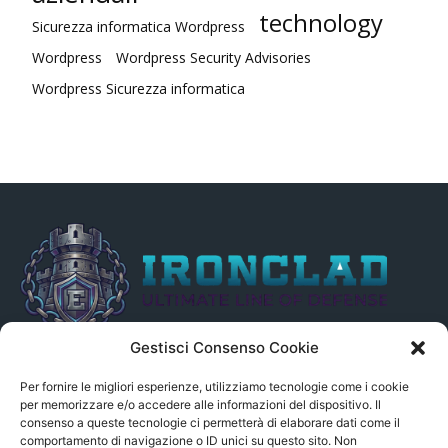
technology
Sicurezza informatica Wordpress
Wordpress
Wordpress Security Advisories
Wordpress Sicurezza informatica
Gestisci Consenso Cookie
Il presente sito non è collegato in alcun modo, direttamente o
indirettamente, alle Fonti delle notizie segnalate né può essere
Per fornire le migliori esperienze, utilizziamo tecnologie come i cookie
ritenuto responsabile ad alcun titolo dei loro contenuti. Si precisa
per memorizzare e/o accedere alle informazioni del dispositivo. Il
consenso a queste tecnologie ci permetterà di elaborare dati come il
altresì che le notizie segnalate dall’aggregatore NON sono da
comportamento di navigazione o ID unici su questo sito. Non
intendersi in alcun modo di proprietà del sito GenSys.it, ad