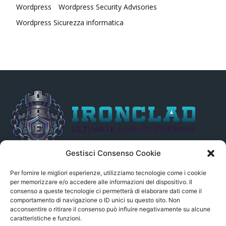
Wordpress
Wordpress Security Advisories
Wordpress Sicurezza informatica
Gestisci Consenso Cookie
Il presente sito non è collegato in alcun modo, direttamente o
indirettamente, alle Fonti delle notizie segnalate né può essere
Per fornire le migliori esperienze, utilizziamo tecnologie come i cookie
ritenuto responsabile ad alcun titolo dei loro contenuti. Si precisa
per memorizzare e/o accedere alle informazioni del dispositivo. Il
consenso a queste tecnologie ci permetterà di elaborare dati come il
altresì che le notizie segnalate dall’aggregatore NON sono da
comportamento di navigazione o ID unici su questo sito. Non
intendersi in alcun modo di proprietà del sito GenSys.it, ad
acconsentire o ritirare il consenso può influire negativamente su alcune
eccezione degli articoli e dei documenti pubblicati nel blog.
caratteristiche e funzioni.