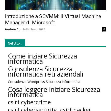
Introduzione a SCVMM: Il Virtual Machine
Manager di Microsoft
Andrea C.
-
14 Febbraio 2025
0
Nel SIto…
Come inziare Sicurezza
informatica
Consulenza Sicurezza
informatica reti aziendali
Consulenza Wordpress Sicurezza informatica
Cosa leggere iniziare Sicurezza
informatica
csirt cybercrime
csirt cybersecurity
csirt hacker