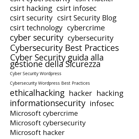
csirt hacking
csirt infosec
csirt security
csirt Security Blog
cybercrime
csirt technology
cyber security
cybersecurity
Cybersecurity Best Practices
Cyber Security guida alla
gestione della Sicurezza
Cyber Security Wordpress
Cybersecurity Wordpress Best Practices
ethicalhacking
hacker
hacking
informationsecurity
infosec
Microsoft cybercrime
Microsoft cybersecurity
Microsoft hacker