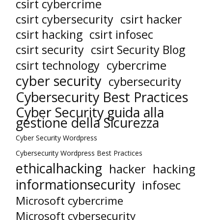
csirt cybercrime
csirt cybersecurity
csirt hacker
csirt hacking
csirt infosec
csirt security
csirt Security Blog
cybercrime
csirt technology
cyber security
cybersecurity
Cybersecurity Best Practices
Cyber Security guida alla
gestione della Sicurezza
Cyber Security Wordpress
Cybersecurity Wordpress Best Practices
ethicalhacking
hacker
hacking
informationsecurity
infosec
Microsoft cybercrime
Microsoft cybersecurity