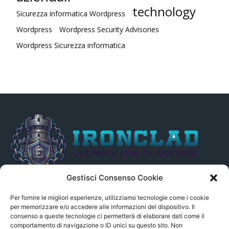
technology
Sicurezza informatica Wordpress
Wordpress
Wordpress Security Advisories
Wordpress Sicurezza informatica
Gestisci Consenso Cookie
Il presente sito non è collegato in alcun modo, direttamente o
indirettamente, alle Fonti delle notizie segnalate né può essere
Per fornire le migliori esperienze, utilizziamo tecnologie come i cookie
ritenuto responsabile ad alcun titolo dei loro contenuti. Si precisa
per memorizzare e/o accedere alle informazioni del dispositivo. Il
consenso a queste tecnologie ci permetterà di elaborare dati come il
altresì che le notizie segnalate dall’aggregatore NON sono da
comportamento di navigazione o ID unici su questo sito. Non
intendersi in alcun modo di proprietà del sito GenSys.it, ad