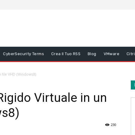
CyberSecurity Terms
Crea Il Tuo RSS
Blog
VMware
Citr
un file VHD (Windows8)
igido Virtuale in un
ws8)
230