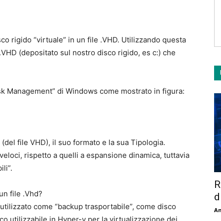
o rigido “virtuale” in un file .VHD. Utilizzando questa
.VHD (depositato sul nostro disco rigido, es c:) che
Disk Management” di Windows come mostrato in figura:
(del file VHD), il suo formato e la sua Tipologia.
eloci, rispetto a quelli a espansione dinamica, tuttavia
li”.
R
un file .Vhd?
d
 utilizzato come “backup trasportabile”, come disco
An
o utilizzabile in Hyper-v per la virtualizzazione dei