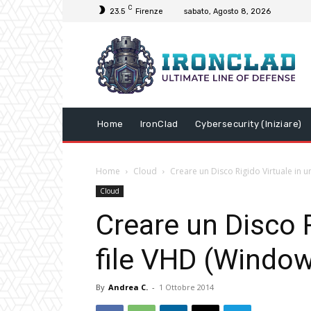
C
23.5
Firenze
sabato, Agosto 8, 2026
Home
IronClad
Cybersecurity (Iniziare)
Home
Cloud
Creare un Disco Rigido Virtuale in 
Cloud
Creare un Disco R
file VHD (Windo
By
Andrea C.
-
1 Ottobre 2014