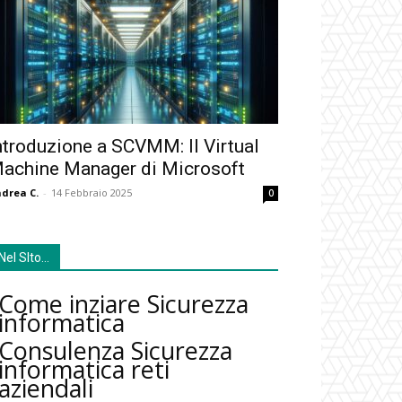
ntroduzione a SCVMM: Il Virtual
achine Manager di Microsoft
drea C.
-
14 Febbraio 2025
0
Nel SIto…
Come inziare Sicurezza
informatica
Consulenza Sicurezza
informatica reti
aziendali