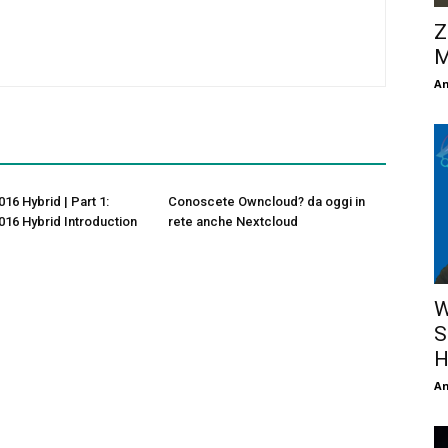
Z
M
An
16 Hybrid | Part 1:
Conoscete Owncloud? da oggi in
16 Hybrid Introduction
rete anche Nextcloud
W
S
H
An