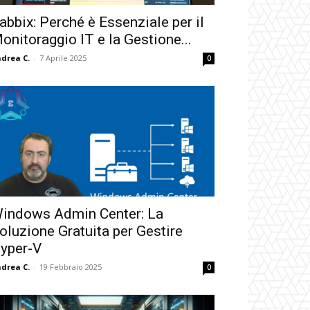
abbix: Perché è Essenziale per il
onitoraggio IT e la Gestione...
drea C.
-
7 Aprile 2025
0
indows Admin Center: La
oluzione Gratuita per Gestire
yper-V
drea C.
-
19 Febbraio 2025
0