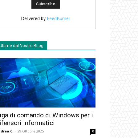
Delivered by
FeedBurner
Ultime dal Nostro BLog
iga di comando di Windows per i
ifensori informatici
drea C.
-
29 Ottobre 2025
0