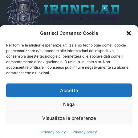
Gestisci Consenso Cookie
Il presente sito non è collegato in alcun modo, direttamente o
indirettamente, alle Fonti delle notizie segnalate né può essere
Per fornire le migliori esperienze, utilizziamo tecnologie come i cookie
ritenuto responsabile ad alcun titolo dei loro contenuti. Si precisa
per memorizzare e/o accedere alle informazioni del dispositivo. Il
consenso a queste tecnologie ci permetterà di elaborare dati come il
altresì che le notizie segnalate dall’aggregatore NON sono da
comportamento di navigazione o ID unici su questo sito. Non
intendersi in alcun modo di proprietà del sito GenSys.it, ad
acconsentire o ritirare il consenso può influire negativamente su alcune
eccezione degli articoli e dei documenti pubblicati nel blog.
caratteristiche e funzioni.
Contact us:
andrea.c@serverbay.it
Accetta
Nega
Visualizza le preferenze
© Copyright 2022 - Serverbay.it - Eteon.it
Privacy policy
Privacy policy
Aggregatore News
Privacy policy
Contatti