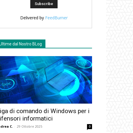
Delivered by
FeedBurner
Ultime dal Nostro BLog
iga di comando di Windows per i
ifensori informatici
drea C.
-
29 Ottobre 2025
0