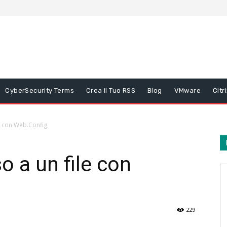
CyberSecurity Terms
Crea Il Tuo RSS
Blog
VMware
Citr
le con Web.Config
o a un file con
229