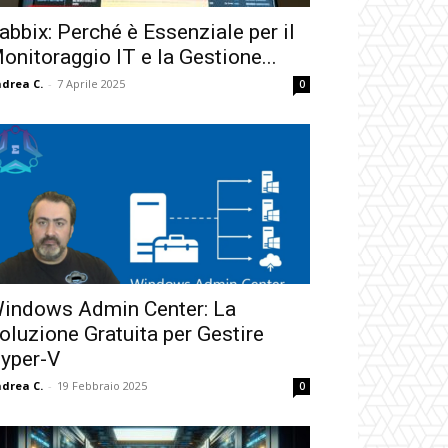
abbix: Perché è Essenziale per il
onitoraggio IT e la Gestione...
drea C.
-
7 Aprile 2025
0
indows Admin Center: La
oluzione Gratuita per Gestire
yper-V
drea C.
-
19 Febbraio 2025
0