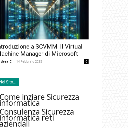
ntroduzione a SCVMM: Il Virtual
achine Manager di Microsoft
drea C.
-
14 Febbraio 2025
0
Nel SIto…
Come inziare Sicurezza
informatica
Consulenza Sicurezza
informatica reti
aziendali