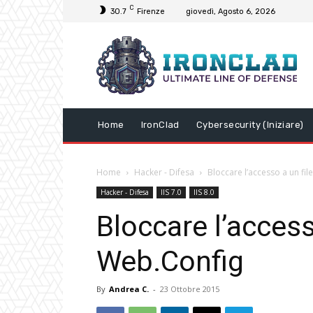
C
30.7
Firenze
giovedì, Agosto 6, 2026
Home
IronClad
Cybersecurity (Iniziare)
Home
Hacker - Difesa
Bloccare l’accesso a un fi
Hacker - Difesa
IIS 7.0
IIS 8.0
Bloccare l’access
Web.Config
By
Andrea C.
-
23 Ottobre 2015