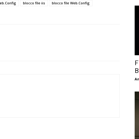
Web.Config
blocco file iis
blocco file Web.Config
F
B
An