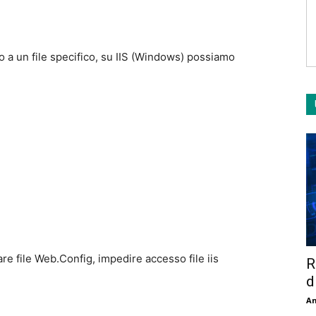
o a un file specifico, su IIS (Windows) possiamo
are file Web.Config, impedire accesso file iis
R
d
An