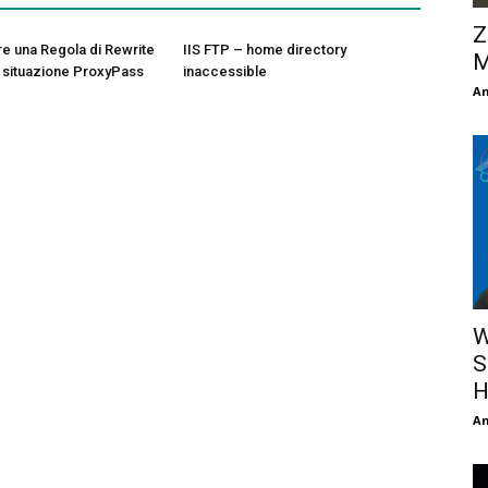
Z
 una Regola di Rewrite
IIS FTP – home directory
M
na situazione ProxyPass
inaccessible
An
W
S
H
An