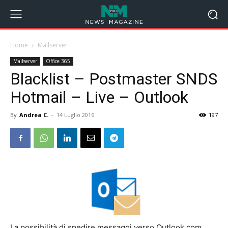
Home
Mailserver
Mailserver
Office 365
Blacklist – Postmaster SNDS
Hotmail – Live – Outlook
By
Andrea C.
-
14 Luglio 2016
197
La possibilità di spedire messaggi verso Outlook.com,