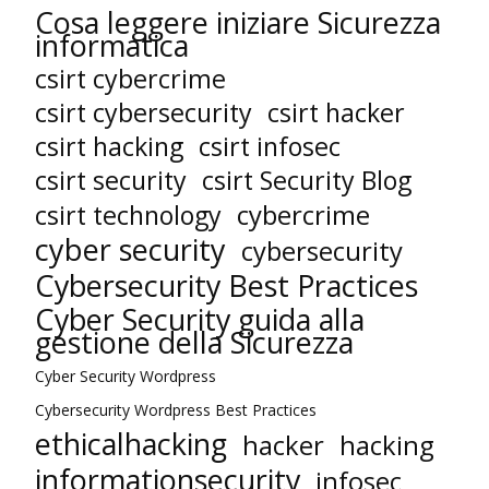
Cosa leggere iniziare Sicurezza
informatica
csirt cybercrime
csirt cybersecurity
csirt hacker
csirt hacking
csirt infosec
csirt security
csirt Security Blog
cybercrime
csirt technology
cyber security
cybersecurity
Cybersecurity Best Practices
Cyber Security guida alla
gestione della Sicurezza
Cyber Security Wordpress
Cybersecurity Wordpress Best Practices
ethicalhacking
hacker
hacking
informationsecurity
infosec