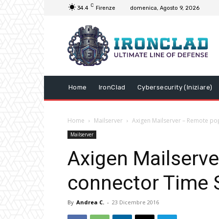
C
34.4
Firenze
domenica, Agosto 9, 2026
Home
IronClad
Cybersecurity (Iniziare)
Home
Mailserver
Axigen Mailserver – Remote po
Mailserver
Axigen Mailserv
connector Time 
By
Andrea C.
-
23 Dicembre 2016