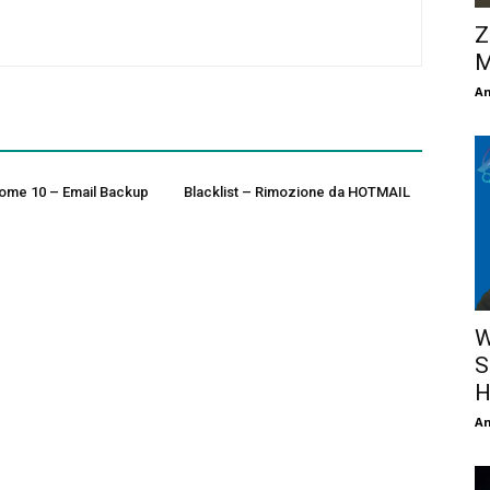
Z
M
An
Home 10 – Email Backup
Blacklist – Rimozione da HOTMAIL
W
S
H
An