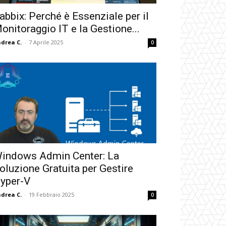
abbix: Perché è Essenziale per il
onitoraggio IT e la Gestione...
drea C.
-
7 Aprile 2025
0
indows Admin Center: La
oluzione Gratuita per Gestire
yper-V
drea C.
-
19 Febbraio 2025
0