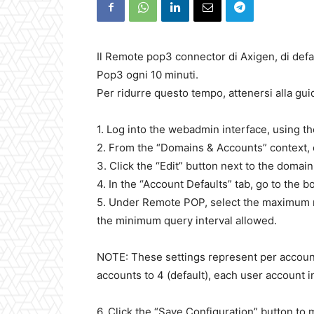
Il Remote pop3 connector di Axigen, di defa
Pop3 ogni 10 minuti.
Per ridurre questo tempo, attenersi alla gui
1. Log into the webadmin interface, using t
2. From the “Domains & Accounts” context
3. Click the “Edit” button next to the domai
4. In the “Account Defaults” tab, go to the b
5. Under Remote POP, select the maximum 
the minimum query interval allowed.
NOTE: These settings represent per accoun
accounts to 4 (default), each user account i
6. Click the “Save Configuration” button to