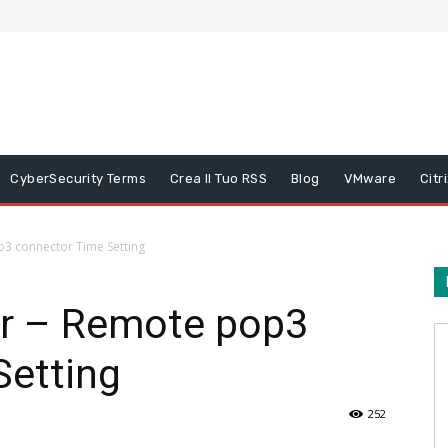
CyberSecurity Terms
Crea Il Tuo RSS
Blog
VMware
Citr
p3 connector Time Setting
er – Remote pop3
Setting
252