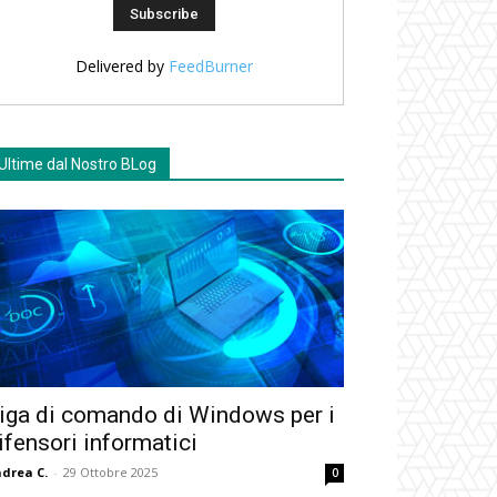
Delivered by
FeedBurner
Ultime dal Nostro BLog
iga di comando di Windows per i
ifensori informatici
drea C.
-
29 Ottobre 2025
0