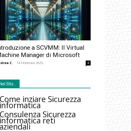
ntroduzione a SCVMM: Il Virtual
achine Manager di Microsoft
drea C.
-
14 Febbraio 2025
0
Nel SIto…
Come inziare Sicurezza
informatica
Consulenza Sicurezza
informatica reti
aziendali