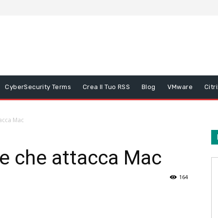
CyberSecurity Terms
Crea Il Tuo RSS
Blog
VMware
Citr
tacca Mac
re che attacca Mac
164