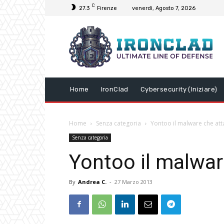
C
27.3
Firenze
venerdì, Agosto 7, 2026
Home
IronClad
Cybersecurity (Iniziare)
Home
Senza categoria
Yontoo il malware che at
Senza categoria
Yontoo il malwa
By
Andrea C.
-
27 Marzo 2013