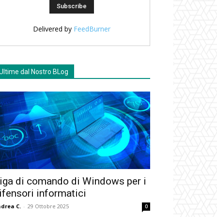
Delivered by
FeedBurner
Ultime dal Nostro BLog
iga di comando di Windows per i
ifensori informatici
drea C.
-
29 Ottobre 2025
0