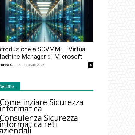
ntroduzione a SCVMM: Il Virtual
achine Manager di Microsoft
drea C.
-
14 Febbraio 2025
0
Nel SIto…
Come inziare Sicurezza
informatica
Consulenza Sicurezza
informatica reti
aziendali