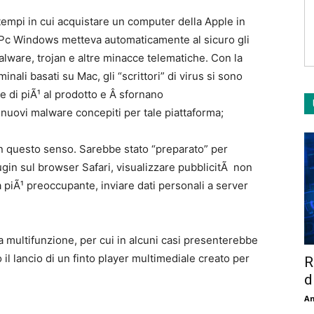
 tempi in cui acquistare un computer della Apple in
 Pc Windows metteva automaticamente al sicuro gli
malware, trojan e altre minacce telematiche. Con la
minali basati su Mac, gli “scrittori” di virus si sono
e di piÃ¹ al prodotto e Â sfornano
uovi malware concepiti per tale piattaforma;
n questo senso. Sarebbe stato “preparato” per
lugin sul browser Safari, visualizzare pubblicitÃ non
a piÃ¹ preoccupante, inviare dati personali a server
multifunzione, per cui in alcuni casi presenterebbe
l lancio di un finto player multimediale creato per
R
d
An