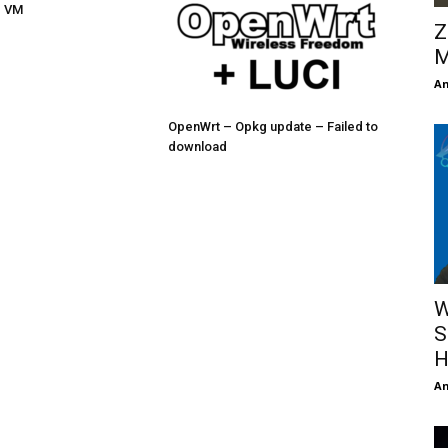
e VM
Z
M
An
OpenWrt – Opkg update – Failed to
download
W
S
H
An