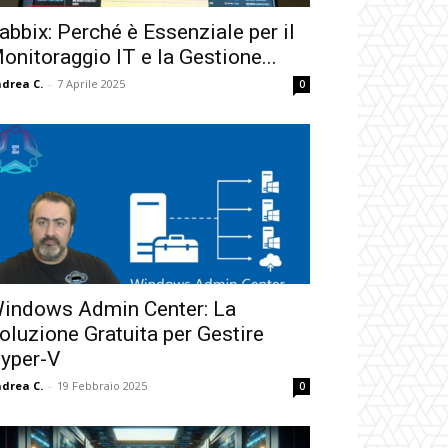
abbix: Perché è Essenziale per il
onitoraggio IT e la Gestione...
drea C.
-
7 Aprile 2025
0
indows Admin Center: La
oluzione Gratuita per Gestire
yper-V
drea C.
-
19 Febbraio 2025
0