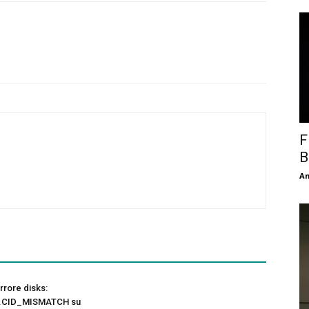
F
B
An
rore disks:
b.CID_MISMATCH su