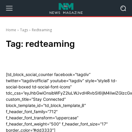
Home
Tags
Redteaming
Tag:
redteaming
[td_block_social_counter facebook=”tagdiv”
twitter=”tagdivofficial” youtube=”tagdiv” style=”style8 td-
social-boxed td-social-font-icons”
tdc_css=”eyJhbGwiOnsibWFyZ2luLWJvdHRvbSI6IjM4IiwiZGlz
custom_title=”Stay Connected”
block_template_id=”td_block_template_8″
f_header_font_family=”712″
f_header_font_transform=”uppercase”
f_header_font_weight=”500″ f_header_font_size=”17″
border_color=”#dd3333″]