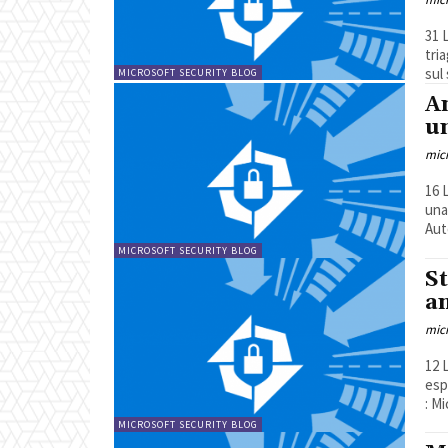
31 Luglio 2
tria
sul
MICROSOFT SECURITY BLOG
An
u
mic
16 Luglio 2
unauthori
Aut
MICROSOFT SECURITY BLOG
St
a
mic
12 Luglio 2
espionage mo
: M
MICROSOFT SECURITY BLOG