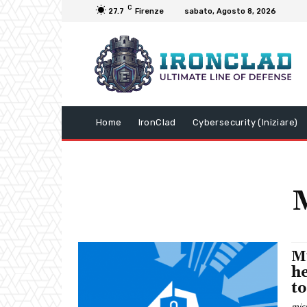
C
27.7
Firenze
sabato, Agosto 8, 2026
Home
IronClad
Cybersecurity (Iniziare)
M
he
to
mic