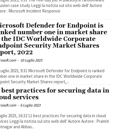
ase study Leggi la notizia sul sito web dell' Autore
ore : Microsoft Incident Response
crosoft Defender for Endpoint is
anked number one in market share
n the IDC Worldwide Corporate
ndpoint Security Market Shares
port, 2022
rosoft.com
-
10 Luglio 2023
023, 9:31 Microsoft Defender for Endpoint is ranked
ber one in market share in the IDC Worldwide Corporate
point Security Market Shares report,...
 best practices for securing data in
oud services
rosoft.com
-
6 Luglio 2023
3, 16:32 11 best practices for securing data in cloud
l sito web dell' Autore Autore : Pramiti
tnagar and Abbas...