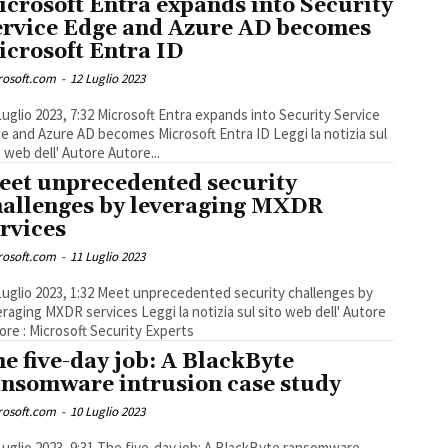
crosoft Entra expands into Security
ervice Edge and Azure AD becomes
icrosoft Entra ID
rosoft.com
-
12 Luglio 2023
23, 7:32 Microsoft Entra expands into Security Service
and Azure AD becomes Microsoft Entra ID Leggi la notizia sul
o web dell' Autore Autore...
eet unprecedented security
hallenges by leveraging MXDR
rvices
rosoft.com
-
11 Luglio 2023
023, 1:32 Meet unprecedented security challenges by
g MXDR services Leggi la notizia sul sito web dell' Autore
ore : Microsoft Security Experts
e five-day job: A BlackByte
ansomware intrusion case study
rosoft.com
-
10 Luglio 2023
023, 9:31 The five-day job: A BlackByte ransomware