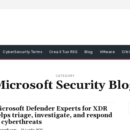
CyberSecurity Terms
Crea Il Tuo RSS
Blog
VMware
Citr
CATEGORY
Microsoft Security Blo
icrosoft Defender Experts for XDR
lps triage, investigate, and respond
 cyberthreats
rosoft.com
-
31 Luglio 2023