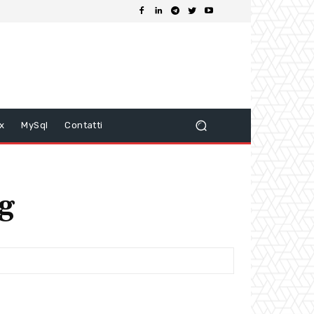
ix
MySql
Contatti
g