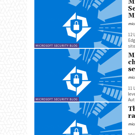
Mi
S
M
mic
12 Luglio 20
Edge 
sit
MICROSOFT SECURITY BLOG
M
c
se
mic
11 Luglio 2
leveragin
Aut
MICROSOFT SECURITY BLOG
Th
r
mic
10 Luglio 2