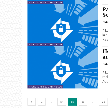
MICROSOFT SECURITY BLOG
Pa
Se
mic
4 Luglio 202
la 
Re
MICROSOFT SECURITY BLOG
H
an
mic
4 Luglio 20
real cost 
Aut
MICROSOFT SECURITY BLOG
...
...
1
54
55
56
75