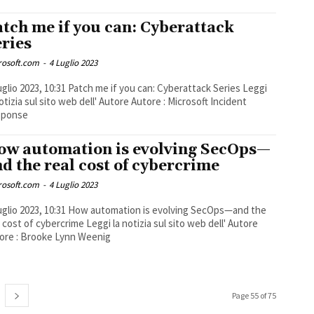
tch me if you can: Cyberattack
ries
rosoft.com
-
4 Luglio 2023
3, 10:31 Patch me if you can: Cyberattack Series Leggi
notizia sul sito web dell' Autore Autore : Microsoft Incident
sponse
ow automation is evolving SecOps—
d the real cost of cybercrime
rosoft.com
-
4 Luglio 2023
23, 10:31 How automation is evolving SecOps—and the
of cybercrime Leggi la notizia sul sito web dell' Autore
ore : Brooke Lynn Weenig
Page 55 of 75