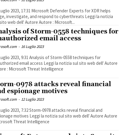
023, 17:31 Microsoft Defender Experts for XDR helps
ge, investigate, and respond to cyberthreats Leggi la notizia
 sito web dell' Autore Autore : Microsoft...
alysis of Storm-0558 techniques for
nauthorized email access
rosoft.com
-
16 Luglio 2023
023, 9:31 Analysis of Storm-0558 techniques for
zed email access Leggi la notizia sul sito web dell' Autore
ore : Microsoft Threat Intelligence
orm-0978 attacks reveal financial
nd espionage motives
rosoft.com
-
12 Luglio 2023
023, 7:32 Storm-0978 attacks reveal financial and
tives Leggi la notizia sul sito web dell' Autore Autore
icrosoft Threat Intelligence