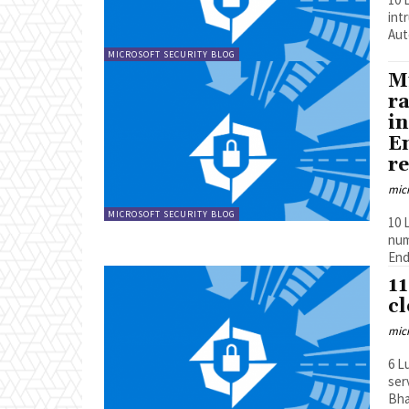
intrusion c
Aut
MICROSOFT SECURITY BLOG
Mi
r
i
E
re
mic
MICROSOFT SECURITY BLOG
10 Luglio 2
num
End
11
cl
mic
6 Luglio 202
services Leggi la notizia su
Bha